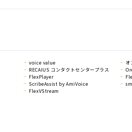
voice value
オ
RECAIUS
コンタクトセンタープラス
Or
FlexPlayer
Fl
ScribeAssist by AmiVoice
sm
FlexVStream