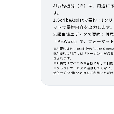
AI要約機能（※）は、用途に
す。
1.ScribeAssistで要約
ットで要約内容を出力します
2.議事録エディタで要約：付
「ProVoxt」で、フォーマ
※AI要約はMicrosoft社のAzure Ope
※AI要約の利用には「トークン」が必
与されます。​
※AI要約はすべてのお客様に対して自
※クラウドサービスと連携したくない、
効化せずScribeAssistをご利用いただ