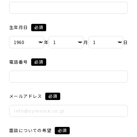
生年月日
必須
年
月
日
電話番号
必須
メールアドレス
必須
面談についての希望
必須