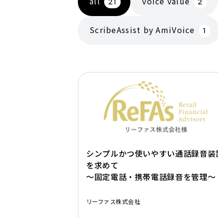
all
voice value
21
2
ScribeAssist by AmiVoice
1
シンプルかつ使いやすい通話録音装
を求めて
～固定電話・携帯電話録音を管理～
リーファス株式会社