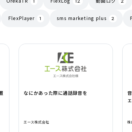
OrekaTR
FlexLog
動画ログ
1
12
2
FlexPlayer
sms marketing plus
1
2
置
なにかあった際に通話録音を
エース株式会社
株