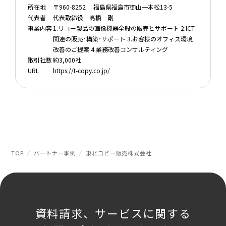
所在地
〒960-8252 福島県福島市御山一本松13-5
代表者
代表取締役 高橋 剛
事業内容
1.リコー製品の画像機器全般の販売とサポート 2.ICT
関連の販売･構築･サポート 3.お客様のオフィス環境
改善のご提案 4.業務改善コンサルティング
取引社数
約3,000社
URL
https://t-copy.co.jp/
TOP
パートナー事例
東北コピー販売株式会社
資料請求、サービスに関する