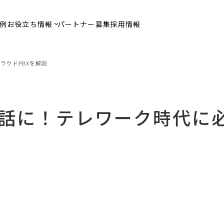
例
お役立ち情報
パートナー募集
採用情報
ラウドPBXを解説
話に！テレワーク時代に